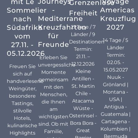
Journeys
Voyage
mit Le
Grenzenlose
Ihr Handicap
-
Americas
Sommelier
Freiheit
Mediterrane
Kreuzflug
nach
Was uns als CONSUL von anderen Anbietern
Kreuzfahrten
2027
Südafrika
21 Tage / 7
unterscheidet, ist nicht nur unsere
Länder / 9
für
vom
Bestpreisgarantie – sondern auch das sorgsam,
14 Tage / 5
Destinationen
Freunde
27.11. -
mit viel Erfahrung kuratierte Angebot. Wir
Länder
Termin:
05.12.2026
zeigen Ihnen alle Möglichkeiten auf, von einem
Termin:
21.11. –
Erleben Sie
Mittelmeer-Kurztrip bis hin zu einer
02.05. -
12.12.2026
unvergessliche
Freuen Sie
Expeditionsreise in die Antarktis, die aus einer
15.05.2027
Kleine
Momente
sich auf
Nuuk -
Kreuzfahrt Ihren individuellen Traumurlaub
Antillen -
gemeinsam
handverlesene
Grönland |
macht.
St. Martin
mit den
Weingüter,
Montana -
Chile -
Menschen,
besondere
USA |
Atacama
die Ihnen
Tastings,
Antigua -
Wüste -
Golfreisen
am
stilvolle
Guatemala |
Osterinsel -
wichtigsten
Hotels,
Cartagena -
Bora Bora -
sind. Ob mit
kulinarische
Kolumbien |
Great
Familie,
Highlights
Bermuda
Barrier