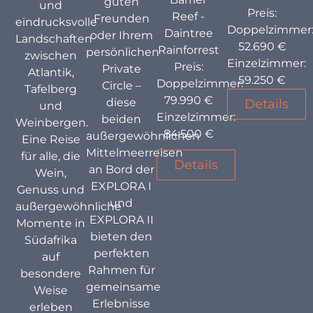
guten
und
Preis:
Reef -
Freunden
eindrucksvolle
Doppelzimmer
Daintree
oder Ihrem
Landschaften
52.690 €
Rainforrest
persönlichen
zwischen
Einzelzimmer:
Preis:
Private
Atlantik,
59.250 €
Doppelzimmer:
Circle –
Tafelberg
79.990 €
diese
Details
und
Einzelzimmer:
beiden
Weinbergen.
84.500 €
außergewöhnlichen
Eine Reise
Mittelmeerreisen
für alle, die
Details
an Bord der
Wein,
EXPLORA I
Genuss und
und
außergewöhnliche
EXPLORA II
Momente in
bieten den
Südafrika
perfekten
auf
Rahmen für
besondere
gemeinsame
Weise
Erlebnisse
erleben