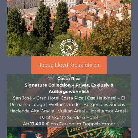
Hapag Lloyd Kreuzfahrten
Costa Rica
Signature Collection – Privat, Exklusiv &
Außergewöhnlich
San José –
Gran Hotel Costa Rica | Osa Halbinsel – El
Remanso Lodge | Wellness in den Bergen des Südens –
Hacienda Alta Gracia | Vulkan Areal –
Hotel Amor Areal |
Pazifikküste
Sendero Hotel
Ab
13.400 €
pro Person im Doppelzimmer