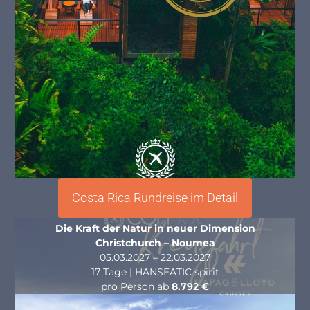
Costa Rica Rundreise im Detail
Die Kraft der Natur in neuer Dimension
Christchurch – Noumea
05.03.2027 – 22.03.2027
17 Tage | HANSEATIC spirit
pro Person ab
8.792 €