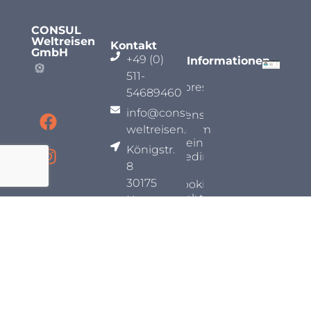
CONSUL
Weltreisen
Kontakt
GmbH
+49 (0)
Informationen
511-
Impressum
54689460
info@consul-
Datenschutz
weltreisen.com
Allgemeine
Königstr.
Reisebedingungen
8
30175
Cookie-
Richtlinie
Hannover
(EU)